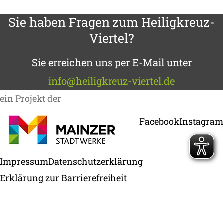
Sie haben Fragen zum Heiligkreuz-
Viertel?
Sie erreichen uns per E-Mail unter
info@heiligkreuz-viertel.de
ein Projekt der
Facebook
— öffnet 
Instagram
Impressum
Datenschutzerklärung
Erklärung zur Barrierefreiheit