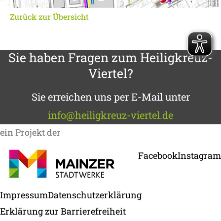
Zurück zur Übersicht
Sie haben Fragen zum Heiligkreuz-
Viertel?
Sie erreichen uns per E-Mail unter
info@heiligkreuz-viertel.de
ein Projekt der
Facebook
— öffnet 
Instagram
Impressum
Datenschutzerklärung
Erklärung zur Barrierefreiheit